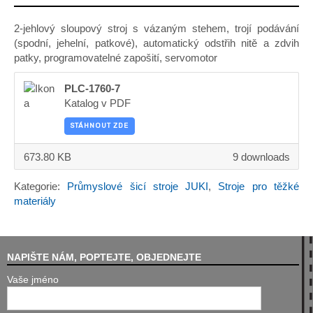
2-jehlový sloupový stroj s vázaným stehem, trojí podávání
(spodní, jehelní, patkové), automatický odstřih nitě a zdvih
patky, programovatelné zapošití, servomotor
PLC-1760-7
Katalog v PDF
STÁHNOUT ZDE
673.80 KB
9 downloads
Kategorie:
Průmyslové šicí stroje JUKI
,
Stroje pro těžké
materiály
NAPIŠTE NÁM, POPTEJTE, OBJEDNEJTE
Vaše jméno