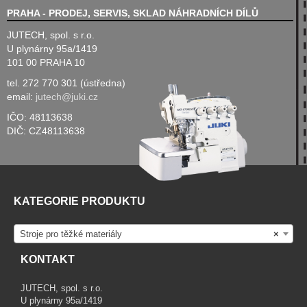
PRAHA - PRODEJ, SERVIS, SKLAD NÁHRADNÍCH DÍLŮ
JUTECH, spol. s r.o.
U plynárny 95a/1419
101 00 PRAHA 10
tel. 272 770 301 (ústředna)
email:
jutech@juki.cz
IČO: 48113638
DIČ: CZ48113638
KATEGORIE PRODUKTU
Stroje pro těžké materiály
×
KONTAKT
JUTECH, spol. s r.o.
U plynárny 95a/1419