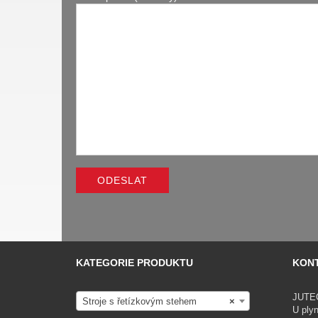
KATEGORIE PRODUKTU
KON
JUTECH
Stroje s řetízkovým stehem
×
U ply