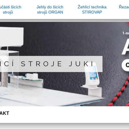
části šicích
Jehly do šicích
Žehlící technika
Řezac
strojů
strojů ORGAN
STIROVAP
ICÍ STROJE JUKI
AKT