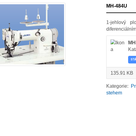
MH-484U
1-jehlový pl
diferenciáln
MH
Kat
ST
135.91 KB
Kategorie:
Pr
stehem