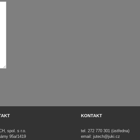
TAKT
KONTAKT
, spol. s r.o.
tel. 272 770 301 (ústředna)
nárny 95a/1419
email:
jutech@juki.cz