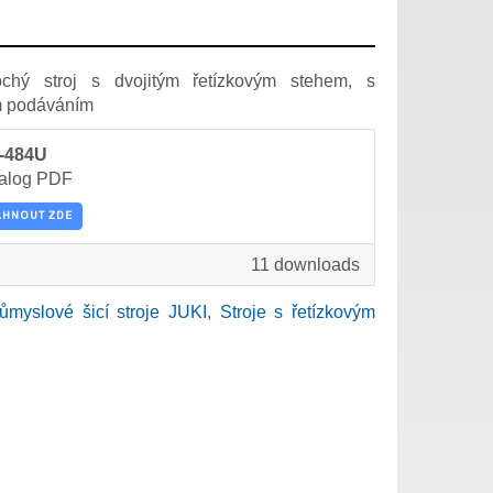
ochý stroj s dvojitým řetízkovým stehem, s
ím podáváním
-484U
alog PDF
ÁHNOUT ZDE
11 downloads
ůmyslové šicí stroje JUKI
,
Stroje s řetízkovým