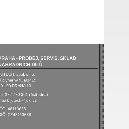
PRAHA - PRODEJ, SERVIS, SKLAD
NÁHRADNÍCH DÍLŮ
JUTECH, spol. s r.o.
U plynárny 95a/1419
101 00 PRAHA 10
tel. 272 770 301 (ústředna)
email:
jutech@juki.cz
IČO: 48113638
DIČ: CZ48113638