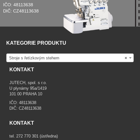
IČO: 48113638
DIČ: CZ48113638
KATEGORIE PRODUKTU
Stroje s řetízkovým stehem
×
KONTAKT
JUTECH, spol. s r.o.
U plynárny 95a/1419
101 00 PRAHA 10
IČO: 48113638
DIČ: CZ48113638
KONTAKT
tel. 272 770 301 (ústředna)