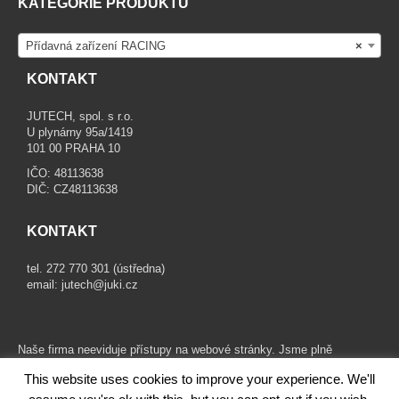
KATEGORIE PRODUKTU
Přídavná zařízení RACING
×
KONTAKT
JUTECH, spol. s r.o.
U plynárny 95a/1419
101 00 PRAHA 10
IČO: 48113638
DIČ: CZ48113638
KONTAKT
tel. 272 770 301 (ústředna)
email:
jutech@juki.cz
Naše firma neeviduje přístupy na webové stránky. Jsme plně
kompatibilní s GDPR.
This website uses cookies to improve your experience. We'll